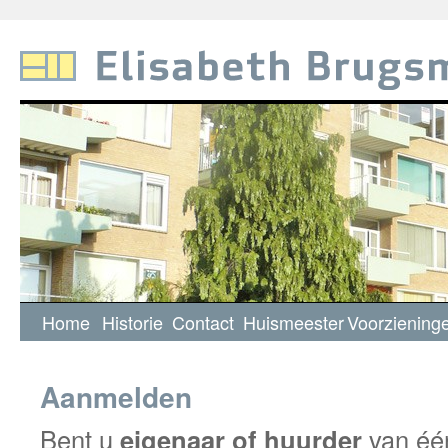
Elisabeth Brugsma Flat
Home
Historie
Contact
Huismeester
Voorziening
Aanmelden
Bent u
eigenaar of huurder
van éé